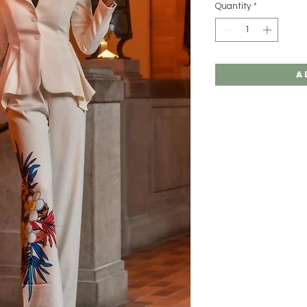
Quantity
*
A