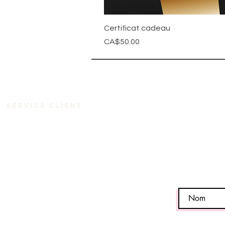
Certificat cadeau
Price
CA$50.00
Service client
Accueil
À propos
Boutique
Nos services
Boutique