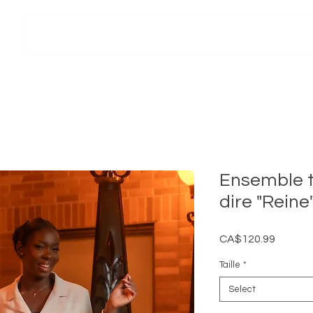
Accueil
À propos
Boutique
Nos services
Bou
Ensemble ta
dire "Reine
Price
CA$120.99
Taille
*
Select