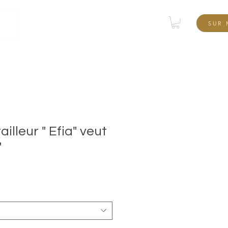
tique
SUR 
illeur " Efia" veut
"