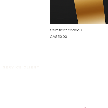
Certificat cadeau
Price
CA$50.00
Service client
Accueil
À propos
Boutique