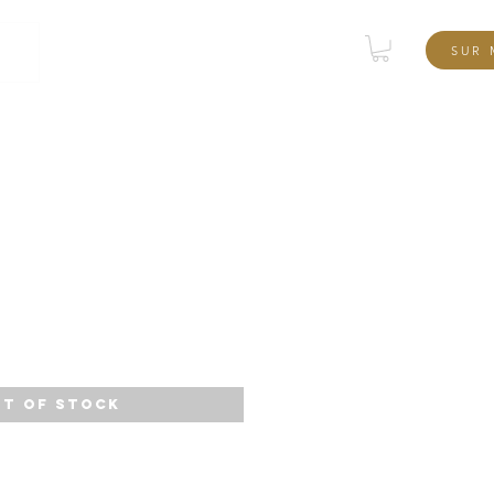
tique
SUR 
t of Stock