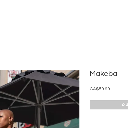
Accueil
À propos
Boutique
Nos services
Bou
Makeba
Price
CA$59.99
Ou